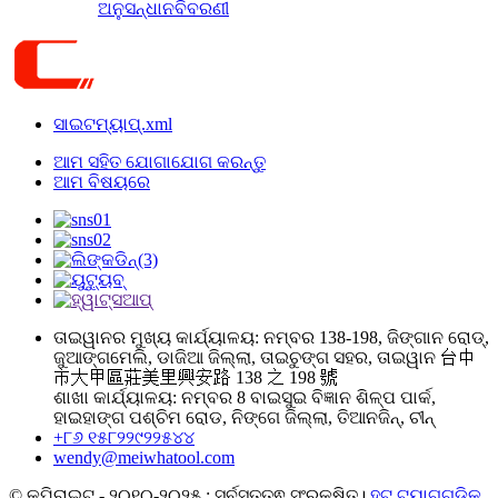
ଅନୁସନ୍ଧାନ
ବିବରଣୀ
ସାଇଟମ୍ୟାପ୍.xml
ଆମ ସହିତ ଯୋଗାଯୋଗ କରନ୍ତୁ
ଆମ ବିଷୟରେ
ତାଇୱାନର ମୁଖ୍ୟ କାର୍ଯ୍ୟାଳୟ: ନମ୍ବର 138-198, ଜିଙ୍ଗାନ ରୋଡ୍,
ଜୁଆଙ୍ଗମେଲି, ଡାଜିଆ ଜିଲ୍ଲା, ତାଇଚୁଙ୍ଗ ସହର, ତାଇୱାନ 台中
市大甲區莊美里興安路 138 之 198 號
ଶାଖା କାର୍ଯ୍ୟାଳୟ: ନମ୍ବର 8 ବାଇସୁଇ ବିଜ୍ଞାନ ଶିଳ୍ପ ପାର୍କ,
ହାଇହାଙ୍ଗ ପଶ୍ଚିମ ରୋଡ, ନିଙ୍ଗେ ଜିଲ୍ଲା, ତିଆନଜିନ୍, ଚୀନ୍
+୮୬ ୧୫୮୨୨୯୨୨୫୪୪
wendy@meiwhatool.com
© କପିରାଇଟ୍ - ୨୦୧୦-୨୦୨୫ : ସର୍ବସତ୍ତ୍ଵ ସଂରକ୍ଷିତ।
ହଟ୍ ଟ୍ୟାଗ୍‌ଗୁଡ଼ିକ
,