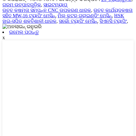
ଗରମ ଉତ୍ପାଦଗୁଡ଼ିକ
,
ସାଇଟମ୍ୟାପ୍
ଉଚ୍ଚ କ୍ଷମତା ସମ୍ପନ୍ନ CNC ଉପକରଣ ଧାରକ
,
ଉଚ୍ଚ କାର୍ଯ୍ୟଦକ୍ଷତା
ସହିତ MW-16 ଟ୍ୟାପିଂ ମେସିନ୍
,
ମିଲ୍ କଟର୍ ଗ୍ରାଇଣ୍ଡିଂ ମେସିନ୍
,
HSK
ହାଇ-ସ୍ପିଡ୍ ଶକ୍ତିଶାଳୀ ଧାରକ
,
ସର୍ଭୋ ଟ୍ୟାପିଂ ମେସିନ୍
,
ସିଏନସି ଟ୍ୟାପିଂ
,
ଇମେଲ୍ ପଠାନ୍ତୁ
x