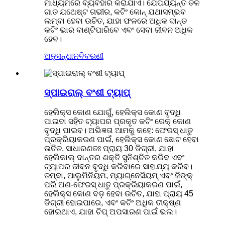
ମାଧ୍ୟମରେ ବ୍ୟବହାର କରାଯାଏ। ଯେପର୍ଯ୍ୟନ୍ତ ତଳ
ଗାତ ଯଥେଷ୍ଟ ଗଭୀର, କଟିଂ କୋନ୍ ଯଥାସମ୍ଭବ
ଲମ୍ବା ହେବା ଉଚିତ, ଯାହା ଫଳରେ ଅଧିକ ଦାନ୍ତ
କଟିଂ ଭାର ବାଣ୍ଟିପାରିବେ ଏବଂ ସେବା ଜୀବନ ଅଧିକ
ହେବ।
ଅନୁସନ୍ଧାନ
ବିବରଣୀ
ସ୍ପାଇରାଲ୍ ବଂଶୀ ଟ୍ୟାପ୍
ହେଲିକ୍ସ କୋଣ ଯୋଗୁଁ, ହେଲିକ୍ସ କୋଣ ବୃଦ୍ଧି
ପାଇବା ସହିତ ଟ୍ୟାପର ପ୍ରକୃତ କଟିଂ ରେକ୍ କୋଣ
ବୃଦ୍ଧି ପାଇବ। ଅଭିଜ୍ଞତା ଆମକୁ କହେ: ଫେରସ୍ ଧାତୁ
ପ୍ରକ୍ରିୟାକରଣ ପାଇଁ, ହେଲିକ୍ସ କୋଣ ଛୋଟ ହେବା
ଉଚିତ, ସାଧାରଣତଃ ପ୍ରାୟ 30 ଡିଗ୍ରୀ, ଯାହା
ହେଲିକାଲ୍ ଦାନ୍ତର ଶକ୍ତି ସୁନିଶ୍ଚିତ କରିବ ଏବଂ
ଟ୍ୟାପର ଜୀବନ ବୃଦ୍ଧି କରିବାରେ ସାହାଯ୍ୟ କରିବ।
ତମ୍ବା, ଆଲୁମିନିୟମ, ମ୍ୟାଗ୍ନେସିୟମ୍ ଏବଂ ଜିଙ୍କ୍
ପରି ଅଣ-ଫେରସ୍ ଧାତୁ ପ୍ରକ୍ରିୟାକରଣ ପାଇଁ,
ହେଲିକ୍ସ କୋଣ ବଡ଼ ହେବା ଉଚିତ, ଯାହା ପ୍ରାୟ 45
ଡିଗ୍ରୀ ହୋଇପାରେ, ଏବଂ କଟିଂ ଅଧିକ ତୀକ୍ଷ୍ଣ
ହୋଇଥାଏ, ଯାହା ଚିପ୍ ଅପସାରଣ ପାଇଁ ଭଲ।