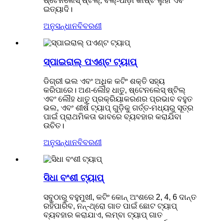
ଷ୍ଟେନଲେସ୍ ଷ୍ଟିଲ୍, ବଲ୍-ପୀଡ଼ା କାଷ୍ଟ ଲୁହା ଏବଂ
ଇତ୍ୟାଦି।
ଅନୁସନ୍ଧାନ
ବିବରଣୀ
ସ୍ପାଇରାଲ୍ ପଏଣ୍ଟ ଟ୍ୟାପ୍
ଡିଗ୍ରୀ ଭଲ ଏବଂ ଅଧିକ କଟିଂ ଶକ୍ତି ସହ୍ୟ
କରିପାରେ। ଅଣ-ଲୌହ ଧାତୁ, ଷ୍ଟେନଲେସ୍ ଷ୍ଟିଲ୍
ଏବଂ ଲୌହ ଧାତୁ ପ୍ରକ୍ରିୟାକରଣର ପ୍ରଭାବ ବହୁତ
ଭଲ, ଏବଂ ଶୀର୍ଷ ଟ୍ୟାପ୍ ଗୁଡ଼ିକୁ ଗର୍ତ୍ତ-ମଧ୍ୟରୁ ସୂତ୍ର
ପାଇଁ ପ୍ରାଥମିକତା ଭାବରେ ବ୍ୟବହାର କରାଯିବା
ଉଚିତ।
ଅନୁସନ୍ଧାନ
ବିବରଣୀ
ସିଧା ବଂଶୀ ଟ୍ୟାପ୍
ସବୁଠାରୁ ବହୁମୁଖୀ, କଟିଂ କୋନ୍ ଅଂଶରେ 2, 4, 6 ଦାନ୍ତ
ରହିପାରିବ, ନନ୍-ଥ୍ରୋ ଗାତ ପାଇଁ ଛୋଟ ଟ୍ୟାପ୍
ବ୍ୟବହାର କରାଯାଏ, ଲମ୍ବା ଟ୍ୟାପ୍ ଗାତ