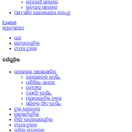
କମ୍ପାନୀ ସମାଚାର
ଉତ୍ପାଦ ସମାଚାର
ଆମ ସହିତ ଯୋଗାଯୋଗ କରନ୍ତୁ
English
ହ୍ୱାଟ୍ସଆପ୍
ଘର
ଉତ୍ପାଦଗୁଡ଼ିକ
ଟାପ୍ସ ଟୁଲ୍ସ
ବର୍ଗଗୁଡ଼ିକ
ଉପକରଣ ଆସେସୋରିଜ୍
ଗ୍ରାଇଣ୍ଡର୍ ମେସିନ୍
ପ୍ରିସିସନ୍ ଭାଇଜ୍
ଚାମ୍ଫର
ଟ୍ୟାପିଂ ମେସିନ୍
ମ୍ୟାଗ୍ନେଟିକ୍ ଚକ୍ସ
ସ୍ରିଙ୍କ୍ ଫିଟ୍ ମେସିନ୍
ଟୁଲ୍ ହୋଲ୍ଡର୍
ଇନସାର୍ଟଗୁଡ଼ିକ
ମିଲିଂ ଉପକରଣଗୁଡ଼ିକ
ଟାପ୍ସ ଟୁଲ୍ସ
ଡ୍ରିଲ୍ ଉପକରଣ