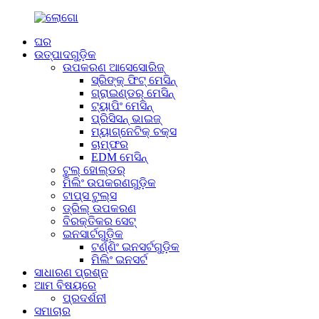
ଘର
ଉତ୍ପାଦଗୁଡ଼ିକ
ଉପକରଣ ଆସେସୋରିଜ୍
ସ୍ରିଙ୍କ୍ ଫିଟ୍ ମେସିନ୍
ଗ୍ରାଇଣ୍ଡର୍ ମେସିନ୍
ଟ୍ୟାପିଂ ମେସିନ୍
ପ୍ରିସିସନ୍ ଭାଇଜ୍
ମ୍ୟାଗ୍ନେଟିକ୍ ଚକ୍ସ
ଚାମ୍ଫର
EDM ମେସିନ୍
ଟୁଲ୍ ହୋଲ୍ଡର୍
ମିଲିଂ ଉପକରଣଗୁଡ଼ିକ
ଟାପ୍ସ ଟୁଲ୍ସ
ଡ୍ରିଲ୍ ଉପକରଣ
ବିରକ୍ତିକର ସେଟ୍
ଇନସାର୍ଟଗୁଡ଼ିକ
ଟର୍ଣ୍ଣିଂ ଇନସର୍ଟଗୁଡ଼ିକ
ମିଲିଂ ଇନସର୍ଟ
ସାଧାରଣ ପ୍ରଶ୍ନ
ଆମ ବିଷୟରେ
ପ୍ରଦର୍ଶନୀ
ସମାଚାର