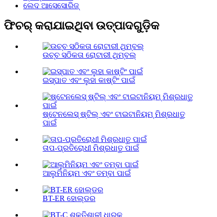
ଲେଦ ଆସେସୋରିଜ୍
ଫିଚର୍ କରାଯାଇଥିବା ଉତ୍ପାଦଗୁଡ଼ିକ
ଉଚ୍ଚ ସଠିକତା ରୋଟାରୀ ଥିମ୍ବଲ୍
ଇସ୍ପାତ ଏବଂ ଲୁହା କାଷ୍ଟିଂ ପାଇଁ
ଷ୍ଟେନଲେସ୍ ଷ୍ଟିଲ୍ ଏବଂ ଟାଇଟାନିୟମ୍ ମିଶ୍ରଧାତୁ
ପାଇଁ
ତାପ-ପ୍ରତିରୋଧୀ ମିଶ୍ରଧାତୁ ପାଇଁ
ଆଲୁମିନିୟମ ଏବଂ ତମ୍ବା ପାଇଁ
BT-ER ହୋଲ୍ଡର