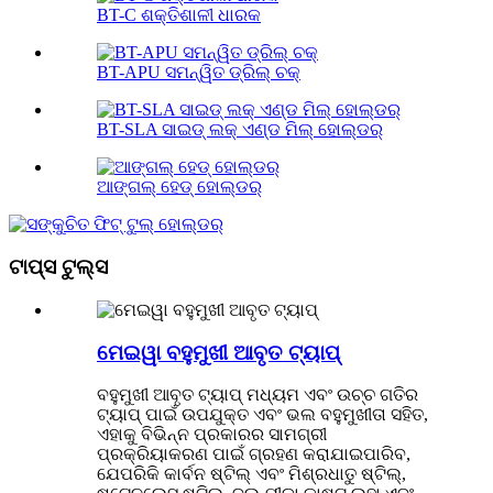
BT-C ଶକ୍ତିଶାଳୀ ଧାରକ
BT-APU ସମନ୍ୱିତ ଡ୍ରିଲ୍ ଚକ୍
BT-SLA ସାଇଡ୍ ଲକ୍ ଏଣ୍ଡ ମିଲ୍ ହୋଲ୍ଡର୍
ଆଙ୍ଗଲ୍ ହେଡ୍ ହୋଲ୍ଡର୍
ଟାପ୍ସ ଟୁଲ୍ସ
ମେଇୱା ବହୁମୁଖୀ ଆବୃତ ଟ୍ୟାପ୍
ବହୁମୁଖୀ ଆବୃତ ଟ୍ୟାପ୍ ମଧ୍ୟମ ଏବଂ ଉଚ୍ଚ ଗତିର
ଟ୍ୟାପ୍ ପାଇଁ ଉପଯୁକ୍ତ ଏବଂ ଭଲ ବହୁମୁଖୀତା ସହିତ,
ଏହାକୁ ବିଭିନ୍ନ ପ୍ରକାରର ସାମଗ୍ରୀ
ପ୍ରକ୍ରିୟାକରଣ ପାଇଁ ଗ୍ରହଣ କରାଯାଇପାରିବ,
ଯେପରିକି କାର୍ବନ ଷ୍ଟିଲ୍ ଏବଂ ମିଶ୍ରଧାତୁ ଷ୍ଟିଲ୍,