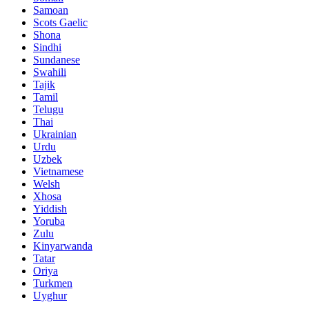
Samoan
Scots Gaelic
Shona
Sindhi
Sundanese
Swahili
Tajik
Tamil
Telugu
Thai
Ukrainian
Urdu
Uzbek
Vietnamese
Welsh
Xhosa
Yiddish
Yoruba
Zulu
Kinyarwanda
Tatar
Oriya
Turkmen
Uyghur