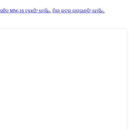
ସହିତ MW-16 ଟ୍ୟାପିଂ ମେସିନ୍
,
ମିଲ୍ କଟର୍ ଗ୍ରାଇଣ୍ଡିଂ ମେସିନ୍
,