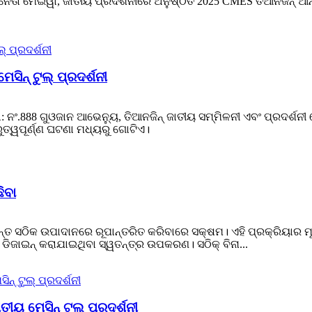
 ନେତା ମେଇୱା, ଜାତୀୟ ପ୍ରଦର୍ଶନୀରେ ଅନୁଷ୍ଠିତ 2025 CMES ତିଆନଜିନ୍ ଆନ୍ତ
ନ୍ ଟୁଲ୍ ପ୍ରଦର୍ଶନୀ
 ନଂ.888 ଗୁଓଜାନ ଆଭେନ୍ୟୁ, ତିଆନଜିନ୍ ଜାତୀୟ ସମ୍ମିଳନୀ ଏବଂ ପ୍ରଦର୍ଶନୀ କେନ
ୁରୁତ୍ୱପୂର୍ଣ୍ଣ ଘଟଣା ମଧ୍ୟରୁ ଗୋଟିଏ।
ିବା
୍ତ ସଠିକ ଉପାଦାନରେ ରୂପାନ୍ତରିତ କରିବାରେ ସକ୍ଷମ। ଏହି ପ୍ରକ୍ରିୟାର ମୂଳର
 ଡିଜାଇନ୍ କରାଯାଇଥିବା ସ୍ୱତନ୍ତ୍ର ଉପକରଣ। ସଠିକ୍ ବିନା...
ୟ ମେସିନ୍ ଟୁଲ୍ ପ୍ରଦର୍ଶନୀ