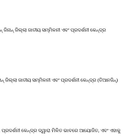
ଜିନାନ୍ ଜିଲ୍ଲା ଜାତୀୟ ସମ୍ମିଳନୀ ଏବଂ ପ୍ରଦର୍ଶନୀ କେନ୍ଦ୍ର
ନ୍ ଜିଲ୍ଲା ଜାତୀୟ ସମ୍ମିଳନୀ ଏବଂ ପ୍ରଦର୍ଶନୀ କେନ୍ଦ୍ର (ତିଆନଜିନ୍)
ପ୍ରଦର୍ଶନୀ କେନ୍ଦ୍ର ଦ୍ୱାରା ମିଳିତ ଭାବରେ ଆୟୋଜିତ, ଏବଂ ଏହାକୁ