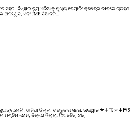
ସହର। ବିନ୍ହାଇ ନ୍ୟୁ ଏରିଆକୁ ମୁଖ୍ୟ ବେୟାରିଂ କ୍ଷେତ୍ର ଭାବରେ ଗ୍ରହଣ କ
 ରେ ଅବସ୍ଥିତ, ଏବଂ JME ତିଆନଜ...
 ରୋଡ୍, ଜୁଆଙ୍ଗମେଲି, ଡାଜିଆ ଜିଲ୍ଲା, ତାଇଚୁଙ୍ଗ ସହର, ତାଇୱାନ 台
୍ଗ ପଶ୍ଚିମ ରୋଡ, ନିଙ୍ଗେ ଜିଲ୍ଲା, ତିଆନଜିନ୍, ଚୀନ୍