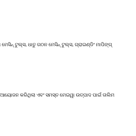
ିନ୍ ଟୁଲ୍ସ, ଧାତୁ ଗଠନ ମେସିନ୍ ଟୁଲ୍ସ, ଗ୍ରାଇଣ୍ଡିଂ ମାପିଙ୍ଗ୍
ଳାପ ଆୟୋଜନ କରିଥିଲା ​​ଏବଂ ସମସ୍ତ ମେଇୱା ଉତ୍ପାଦ ପାଇଁ ତାଲିମ