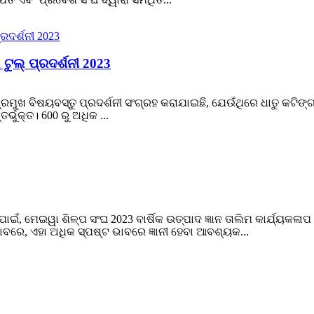
ୁଲ୍ ପ୍ରଦର୍ଶନୀ 2023
ୁଖ ବିଷୟବସ୍ତୁ ପ୍ରଦର୍ଶନୀ ସଂଗ୍ରହ କରାଯାଇଛି, ଯେଉଁଥିରେ ଧାତୁ କଟିଙ୍ଗ ମେସ
ତର୍ଭୁକ୍ତ। 600 ରୁ ଅଧିକ ...
 ପାଇଁ, ମେଇୱା ଶିଳ୍ପ ସଂଘ 2023 ବାର୍ଷିକ ଉତ୍ପାଦ ଜ୍ଞାନ ତାଲିମ କାର୍ଯ୍ୟକ
ବରେ, ଏହା ଅଧିକ ସ୍ପଷ୍ଟ ଭାବରେ ଜ୍ଞାନୀ ହେବା ଆବଶ୍ୟକ...