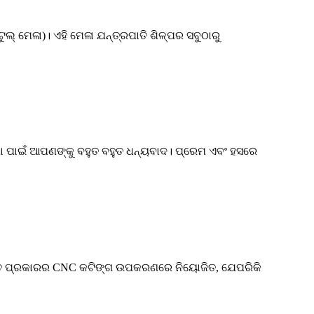
ଟୁଲ୍ ମେଳା)। ଏହି ମେଳା ଯନ୍ତ୍ରପାତି ଶିଳ୍ପର ସବୁଠାରୁ
ମଣା ପାଇଁ ଆପଣଙ୍କୁ ବହୁତ ବହୁତ ଧନ୍ୟବାଦ। ପ୍ରେମ ଏବଂ ହସରେ
ା ସମସ୍ତ ପ୍ରକାରର CNC କଟିଙ୍ଗ ଉପକରଣରେ ନିୟୋଜିତ, ଯେପରିକି