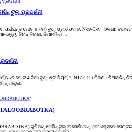
ନ୍ ଟୁଲ୍ ପ୍ରଦର୍ଶନୀ
୍ଯ୍ୟନ୍ତ ମୋଟ ୪ ଦିନ) ବୁଥ୍: ଷ୍ଟାଡିୟମ୍ ୭, N୧୭-C୧୧। ଠିକଣା: ତିଆନଜିନ୍ 
ଭେନ୍ୟୁ, ଜିନାନ୍ ଜିଲ୍ଲା, ତିଆନଜିନ୍। ...
୍ରଦର୍ଶନୀ
୍ୟନ୍ତ ମୋଟ 4 ଦିନ) ବୁଥ୍: ଷ୍ଟାଡିୟମ୍ 7, N17-C11। ଠିକଣା: ତିଆନଜିନ୍ ଜିନା
ାନ୍ ଜିଲ୍ଲା...
ଶନୀ (METALOOBRABOTKA)
LOOBRABOTKA) ରୁଷିଆନ୍ ମେସିନ୍ ଟୁଲ୍ ଆସୋସିଏସନ୍ ଏବଂ ଏକ୍ସପୋସେଣ୍ଟର 
ପତି ଏବଂ ପ୍ରବେଶ ସଂଘ ଦ୍ୱାରା ସମର୍ଥିତ...