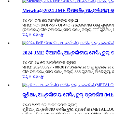
Meiwha@2024 JME ତିଆନଜିନ୍ ଆନ୍ତର୍ଜାତୀୟ ମେସି
୨୪-୦୯-୦୩ ରେ ଆଡମିନଙ୍କ ଦ୍ଵାରା
ସମୟ: ୨୦୨୪/୦୮/୨୭ - ୦୮/୩୦ (ମଙ୍ଗଳବାର ଠାରୁ ଶୁକ୍ରବାର ପର
(ତିଆନଜିନ୍) ଚୀନ ତିଆନଜିନ୍ ସହର ଜିନାନ୍ ଜିଲ୍ଲା ୮୮୮ ଗୁଓଜାନ୍ ଆ
ଅଧିକ ପଢ଼ନ୍ତୁ
2024 JME ତିଆନଜିନ୍ ଆନ୍ତର୍ଜାତୀୟ ମେସିନ୍ ଟୁଲ୍ ପ
୨୪-୦୮-୧୪ ରେ ଆଡମିନଙ୍କ ଦ୍ଵାରା
ସମୟ: 2024/08/27 - 08/30 (ମଙ୍ଗଳବାର ଠାରୁ ଶୁକ୍ରବାର ପର୍ଯ
ଚୀନ ତିଆନଜିନ୍ ସହର ଜିନାନ୍ ଜିଲ୍ଲା 888 ଗୁଓଜାନ୍ ଆଭେନ୍ୟୁ, ଜିନ
ଅଧିକ ପଢ଼ନ୍ତୁ
ରୁଷିଆନ୍ ଆନ୍ତର୍ଜାତୀୟ ମେସିନ୍ ଟୁଲ୍ ପ୍ରଦର୍
୨୪-୦୬-୧୩ ରେ ଆଡମିନଙ୍କ ଦ୍ଵାରା
ରୁଷିଆନ୍ ଆନ୍ତର୍ଜାତୀୟ ମେସିନ୍ ଟୁଲ୍ ପ୍ରଦର୍ଶନୀ (METAL
ରୁଷିଆନ୍ ଶିଳ୍ପ ଏବଂ ବାଣିଜ୍ୟ ମନ୍ତ୍ରଣାଳୟ, ରୁଷିଆନ୍ ଶିଳ୍ପ