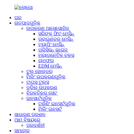
ଘର
ଉତ୍ପାଦଗୁଡ଼ିକ
ଉପକରଣ ଆସେସୋରିଜ୍
ସ୍ରିଙ୍କ୍ ଫିଟ୍ ମେସିନ୍
ଗ୍ରାଇଣ୍ଡର୍ ମେସିନ୍
ଟ୍ୟାପିଂ ମେସିନ୍
ପ୍ରିସିସନ୍ ଭାଇଜ୍
ମ୍ୟାଗ୍ନେଟିକ୍ ଚକ୍ସ
ଚାମ୍ଫର
EDM ମେସିନ୍
ଟୁଲ୍ ହୋଲ୍ଡର୍
ମିଲିଂ ଉପକରଣଗୁଡ଼ିକ
ଟାପ୍ସ ଟୁଲ୍ସ
ଡ୍ରିଲ୍ ଉପକରଣ
ବିରକ୍ତିକର ସେଟ୍
ଇନସାର୍ଟଗୁଡ଼ିକ
ଟର୍ଣ୍ଣିଂ ଇନସର୍ଟଗୁଡ଼ିକ
ମିଲିଂ ଇନସର୍ଟ
ସାଧାରଣ ପ୍ରଶ୍ନ
ଆମ ବିଷୟରେ
ପ୍ରଦର୍ଶନୀ
ସମାଚାର