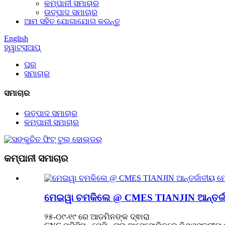
କମ୍ପାନୀ ସମାଚାର
ଉତ୍ପାଦ ସମାଚାର
ଆମ ସହିତ ଯୋଗାଯୋଗ କରନ୍ତୁ
English
ହ୍ୱାଟ୍ସଆପ୍
ଘର
ସମାଚାର
ସମାଚାର
ଉତ୍ପାଦ ସମାଚାର
କମ୍ପାନୀ ସମାଚାର
କମ୍ପାନୀ ସମାଚାର
ମେଇୱା ଚମକିଲେ @ CMES TIANJIN ଆନ୍ତର୍ଜାତୀୟ
୨୫-୦୯-୧୯ ରେ ଆଡମିନଙ୍କ ଦ୍ଵାରା