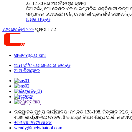
22-12-30 ରେ ଆଡମିନଙ୍କ ଦ୍ଵାରା
ତିଆନଜିନ୍ ମୋ ଦେଶର ଏକ ପାରମ୍ପରିକ ଶକ୍ତିଶାଳୀ ଉତ୍ପାଦନ 
ସମ୍ଭାବନା ଦେଖାଇଛି। ଚୀନ୍ ମେସିନାରୀ ପ୍ରଦର୍ଶନୀ ତିଆନଜିନ୍
ଅଧିକ ପଢ଼ନ୍ତୁ
୧
2
ପରବର୍ତ୍ତୀ >
>>
ପୃଷ୍ଠା 1 / 2
ସାଇଟମ୍ୟାପ୍.xml
ଆମ ସହିତ ଯୋଗାଯୋଗ କରନ୍ତୁ
ଆମ ବିଷୟରେ
ତାଇୱାନର ମୁଖ୍ୟ କାର୍ଯ୍ୟାଳୟ: ନମ୍ବର 138-198, ଜିଙ୍ଗାନ
ଶାଖା କାର୍ଯ୍ୟାଳୟ: ନମ୍ବର 8 ବାଇସୁଇ ବିଜ୍ଞାନ ଶିଳ୍ପ ପାର୍କ, ହାଇହାଙ
+୮୬ ୧୫୮୨୨୯୨୨୫୪୪
wendy@meiwhatool.com