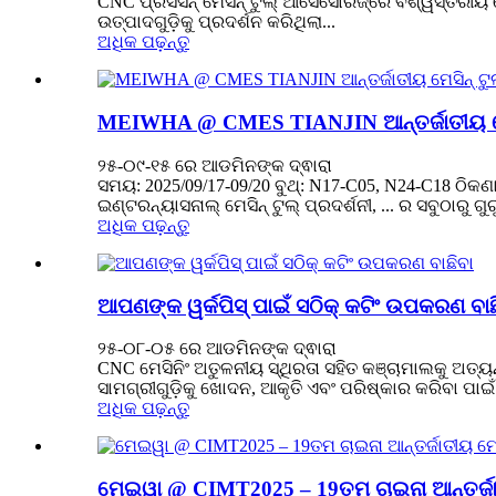
CNC ପ୍ରିସିସନ୍ ମେସିନ୍ ଟୁଲ୍ ଆସେସୋରିଜ୍‌ରେ ବିଶ୍ୱସ୍ତରୀୟ
ଉତ୍ପାଦଗୁଡ଼ିକୁ ପ୍ରଦର୍ଶନ କରିଥିଲା...
ଅଧିକ ପଢ଼ନ୍ତୁ
MEIWHA @ CMES TIANJIN ଆନ୍ତର୍ଜାତୀୟ ମେସି
୨୫-୦୯-୧୫ ରେ ଆଡମିନଙ୍କ ଦ୍ଵାରା
ସମୟ: 2025/09/17-09/20 ବୁଥ୍: N17-C05, N24-C18 ଠିକଣା:
ଇଣ୍ଟରନ୍ୟାସନାଲ୍ ମେସିନ୍ ଟୁଲ୍ ପ୍ରଦର୍ଶନୀ, ... ର ସବୁଠାରୁ ଗ
ଅଧିକ ପଢ଼ନ୍ତୁ
ଆପଣଙ୍କ ୱର୍କପିସ୍ ପାଇଁ ସଠିକ୍ କଟିଂ ଉପକରଣ ବାଛ
୨୫-୦୮-୦୫ ରେ ଆଡମିନଙ୍କ ଦ୍ଵାରା
CNC ମେସିନିଂ ଅତୁଳନୀୟ ସ୍ଥିରତା ସହିତ କଞ୍ଚାମାଲକୁ ଅତ୍ୟନ
ସାମଗ୍ରୀଗୁଡ଼ିକୁ ଖୋଦନ, ଆକୃତି ଏବଂ ପରିଷ୍କାର କରିବା ପାଇଁ
ଅଧିକ ପଢ଼ନ୍ତୁ
ମେଇୱା @ CIMT2025 – 19ତମ ଚାଇନା ଆନ୍ତର୍ଜାତୀ