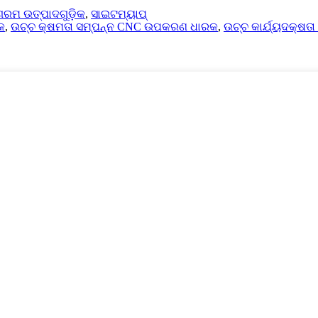
ଗରମ ଉତ୍ପାଦଗୁଡ଼ିକ
,
ସାଇଟମ୍ୟାପ୍
କ
,
ଉଚ୍ଚ କ୍ଷମତା ସମ୍ପନ୍ନ CNC ଉପକରଣ ଧାରକ
,
ଉଚ୍ଚ କାର୍ଯ୍ୟଦକ୍ଷତା 