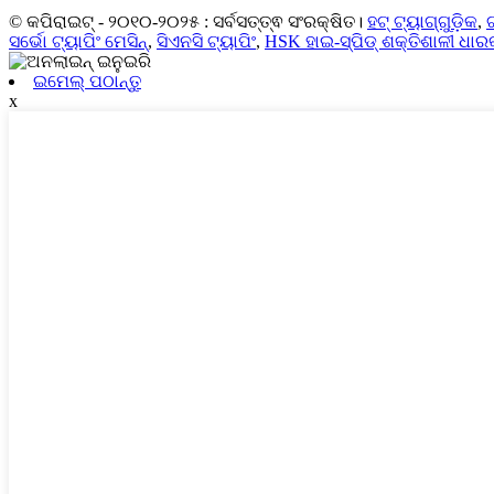
© କପିରାଇଟ୍ - ୨୦୧୦-୨୦୨୫ : ସର୍ବସତ୍ତ୍ଵ ସଂରକ୍ଷିତ।
ହଟ୍ ଟ୍ୟାଗ୍‌ଗୁଡ଼ିକ
,
ସର୍ଭୋ ଟ୍ୟାପିଂ ମେସିନ୍
,
ସିଏନସି ଟ୍ୟାପିଂ
,
HSK ହାଇ-ସ୍ପିଡ୍ ଶକ୍ତିଶାଳୀ ଧାର
ଇମେଲ୍ ପଠାନ୍ତୁ
x