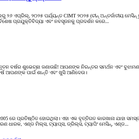
ଲରୁ ୨୬ ଏପ୍ରିଲ୍, ୨୦୨୫ ପର୍ଯ୍ୟନ୍ତ CIMT ୨୦୨୫ (ଚୀନ୍ ଅନ୍ତର୍ଜାତୀୟ ମେସିନ୍ 
୍ବଶେଷ ପ୍ରଯୁକ୍ତିବିଦ୍ୟା ଏବଂ ନବସୃଜନକୁ ପ୍ରଦର୍ଶନ କରେ...
 ନୂତନ ବର୍ଷର ଶୁଭେଚ୍ଛା ଜଣାଉଛି! ଆପଣଙ୍କ ନିରନ୍ତର ସମର୍ଥନ ଏବଂ ବୁଝା
 ବର୍ଷ ଆପଣଙ୍କ ପାଇଁ ଶାନ୍ତି ଏବଂ ଖୁସି ଆଣିଦେଉ।
ଜୁନ୍ 2005 ରେ ପ୍ରତିଷ୍ଠିତ ହୋଇଥିଲା। ଏହା ଏକ ବୃତ୍ତିଗତ କାରଖାନା ଯାହ
ରକ, ଏଣ୍ଡ ମିଲ୍ସ, ଟ୍ୟାପ୍ସ, ଡ୍ରିଲ୍ସ, ଟ୍ୟାପିଂ ମେସିନ୍, ଏଣ୍ଡ...