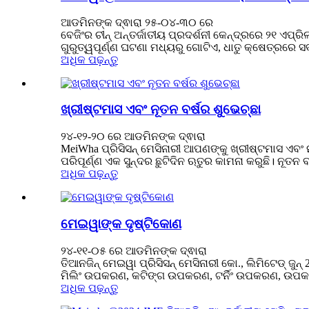
ଆଡମିନଙ୍କ ଦ୍ଵାରା ୨୫-୦୪-୩୦ ରେ
ବେଜିଂର ଚୀନ୍ ଅନ୍ତର୍ଜାତୀୟ ପ୍ରଦର୍ଶନୀ କେନ୍ଦ୍ରରେ ୨୧ ଏପ୍ରି
ଗୁରୁତ୍ୱପୂର୍ଣ୍ଣ ଘଟଣା ମଧ୍ୟରୁ ଗୋଟିଏ, ଧାତୁ କ୍ଷେତ୍ରରେ ସର
ଅଧିକ ପଢ଼ନ୍ତୁ
ଖ୍ରୀଷ୍ଟମାସ ଏବଂ ନୂତନ ବର୍ଷର ଶୁଭେଚ୍ଛା
୨୪-୧୨-୨୦ ରେ ଆଡମିନଙ୍କ ଦ୍ଵାରା
MeiWha ପ୍ରିସିସନ୍ ମେସିନାରୀ ଆପଣଙ୍କୁ ଖ୍ରୀଷ୍ଟମାସ ଏବଂ
ପରିପୂର୍ଣ୍ଣ ଏକ ସୁନ୍ଦର ଛୁଟିଦିନ ଋତୁର କାମନା କରୁଛି। ନୂତନ
ଅଧିକ ପଢ଼ନ୍ତୁ
ମେଇୱାଙ୍କ ଦୃଷ୍ଟିକୋଣ
୨୪-୧୧-୦୫ ରେ ଆଡମିନଙ୍କ ଦ୍ଵାରା
ତିଆନଜିନ୍ ମେଇୱା ପ୍ରିସିସନ୍ ମେସିନାରୀ କୋ., ଲିମିଟେଡ୍ 
ମିଲିଂ ଉପକରଣ, କଟିଙ୍ଗ ଉପକରଣ, ଟର୍ନିଂ ଉପକରଣ, ଉପକରଣ ଧା
ଅଧିକ ପଢ଼ନ୍ତୁ