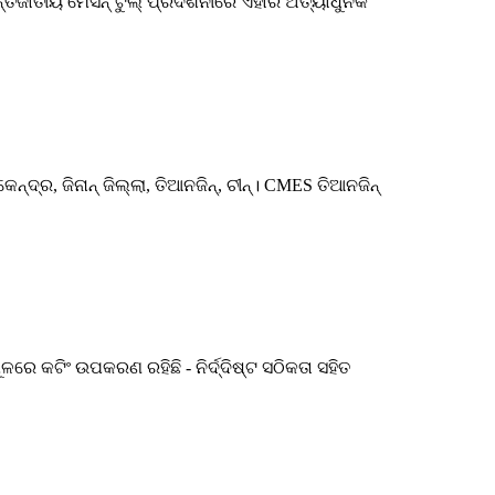
ର୍ଜାତୀୟ ମେସିନ୍ ଟୁଲ୍ ପ୍ରଦର୍ଶନୀରେ ଏହାର ଅତ୍ୟାଧୁନିକ
୍ଦ୍ର, ଜିନାନ୍ ଜିଲ୍ଲା, ତିଆନଜିନ୍, ଚୀନ୍। CMES ତିଆନଜିନ୍
େ କଟିଂ ଉପକରଣ ରହିଛି - ନିର୍ଦ୍ଦିଷ୍ଟ ସଠିକତା ସହିତ