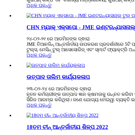
ଅଧିକ ପଢ଼ନ୍ତୁ
CHN ମ୍ୟାକ୍ ଏକ୍ସପୋ - JME ଇଣ୍ଟରନ୍ୟାସନାଲ୍ ଟ
୨୪-୦୨-୨୧ ରେ ଆଡମିନଙ୍କ ଦ୍ଵାରା
JME ତିଆନଜିନ୍ ଆନ୍ତର୍ଜାତୀୟ ଉପକରଣ ପ୍ରଦର୍ଶନୀରେ 5ଟି ପ୍ରମ
ଟୁଲ୍ସ, ମେସିନ୍ ଟୁଲ୍ ଆସେସୋରିଜ୍ ଏବଂ ସ୍ମାର୍ଟ ଫ୍ୟାକ୍ଟ୍ରି ଅନ୍
ଅଧିକ ପଢ଼ନ୍ତୁ
ଉତ୍ପାଦ ତାଲିମ କାର୍ଯ୍ୟକଳାପ
୨୩-୦୨-୨୪ ରେ ଆଡମିନଙ୍କ ଦ୍ଵାରା
ନୂତନ କର୍ମଚାରୀଙ୍କ ଉତ୍ପାଦ ଜ୍ଞାନ କ୍ଷମତାକୁ ଉନ୍ନତ କରିବା
ସିରିଜ ଆରମ୍ଭ କରିଥିଲା। ଜଣେ ଯୋଗ୍ୟ ମେଇୱା ବ୍ୟକ୍ତି ଭା
ଅଧିକ ପଢ଼ନ୍ତୁ
18ତମ ଚୀନ୍ ଆନ୍ତର୍ଜାତୀୟ ଶିଳ୍ପ 2022