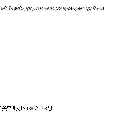
ରି ତିଆନଜିନ୍ ବୁଦ୍ଧିମାନ ଉତ୍ପାଦନ କ୍ଷେତ୍ରରେ ଦୃଢ଼ ବିକାଶ
中市大甲區莊美里興安路 138 之 198 號